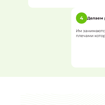
4
Делаем 
Им занимаютс
плечами кото