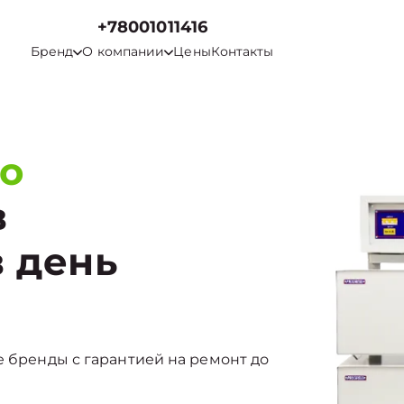
+78001011416
Бренд
О компании
Цены
Контакты
го
в
в день
е бренды с гарантией на ремонт до