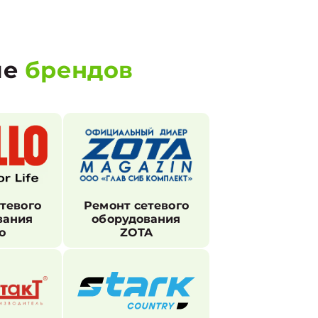
ие
брендов
тевого
Ремонт сетевого
вания
оборудования
o
ZOTA