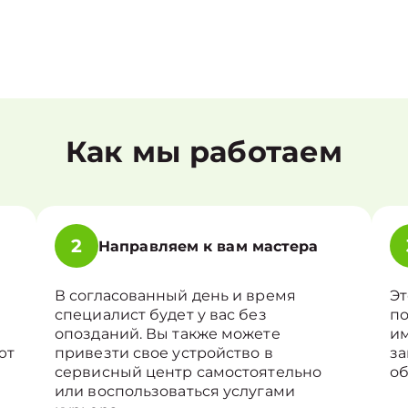
Как мы работаем
2
Направляем к вам мастера
В согласованный день и время
Эт
специалист будет у вас без
по
опозданий. Вы также можете
им
ют
привезти свое устройство в
за
сервисный центр самостоятельно
о
или воспользоваться услугами