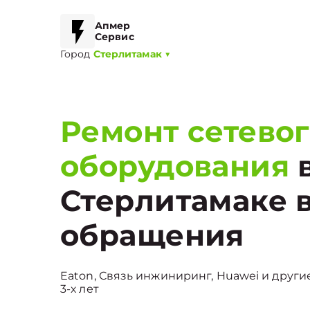
Апмер
Сервис
Город
Стерлитамак
▼
Ремонт сетево
оборудования
Стерлитамаке 
обращения
Eaton, Связь инжиниринг, Huawei и други
3-х лет